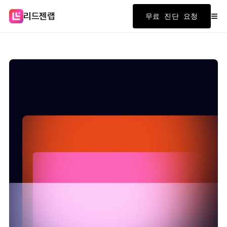
≡
리드젠랩
무료 진단 요청