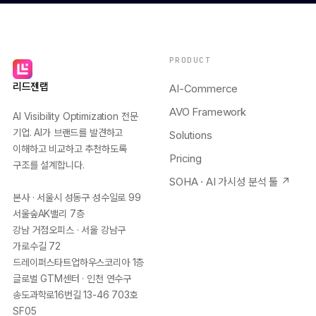
PRODUCT
리드젠랩
AI-Commerce
AVO Framework
AI Visibility Optimization 전문
기업. AI가 브랜드를 발견하고
Solutions
이해하고 비교하고 추천하도록
Pricing
구조를 설계합니다.
SOHA · AI 가시성 분석 툴 ↗
본사 · 서울시 성동구 성수일로 99
서울숲AK밸리 7층
강남 거점오피스 · 서울 강남구
가로수길 72
드레이퍼스타트업하우스코리아 1층
글로벌 GTM센터 · 인천 연수구
송도과학로16번길 13-46 703호
SF05