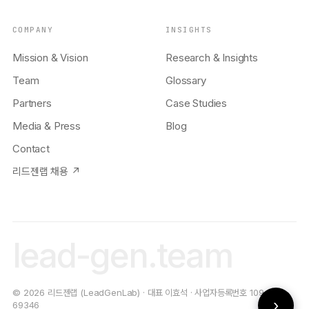
COMPANY
INSIGHTS
Mission & Vision
Research & Insights
Team
Glossary
Partners
Case Studies
Media & Press
Blog
Contact
리드젠랩 채용 ↗
lead-gen.team
© 2026 리드젠랩 (LeadGenLab) · 대표 이효석 · 사업자등록번호 109-19-
›
69346