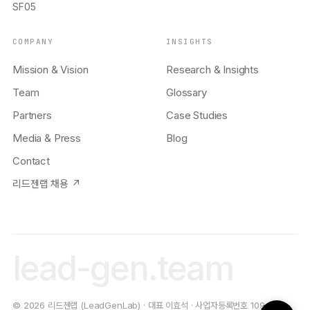
SF05
COMPANY
INSIGHTS
Mission & Vision
Research & Insights
Team
Glossary
Partners
Case Studies
Media & Press
Blog
Contact
리드젠랩 채용 ↗
lead-gen.team
© 2026 리드젠랩 (LeadGenLab) · 대표 이효석 · 사업자등록번호 109-19-