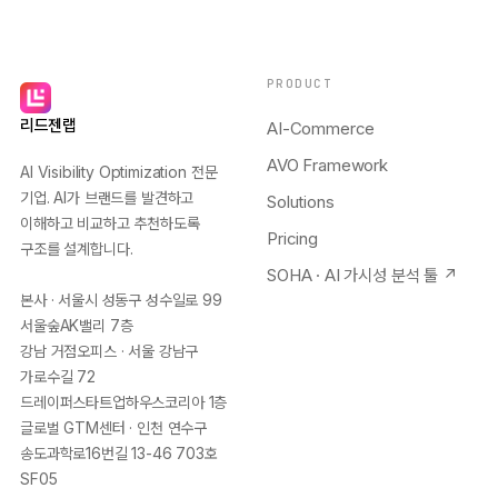
PRODUCT
리드젠랩
AI-Commerce
AVO Framework
AI Visibility Optimization 전문
기업. AI가 브랜드를 발견하고
Solutions
이해하고 비교하고 추천하도록
Pricing
구조를 설계합니다.
SOHA · AI 가시성 분석 툴 ↗
본사 · 서울시 성동구 성수일로 99
서울숲AK밸리 7층
강남 거점오피스 · 서울 강남구
가로수길 72
드레이퍼스타트업하우스코리아 1층
글로벌 GTM센터 · 인천 연수구
송도과학로16번길 13-46 703호
SF05