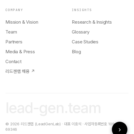
COMPANY
INSIGHTS
Mission & Vision
Research & Insights
Team
Glossary
Partners
Case Studies
Media & Press
Blog
Contact
리드젠랩 채용 ↗
lead-gen.team
© 2026 리드젠랩 (LeadGenLab) · 대표 이효석 · 사업자등록번호 109-19-
›
69346