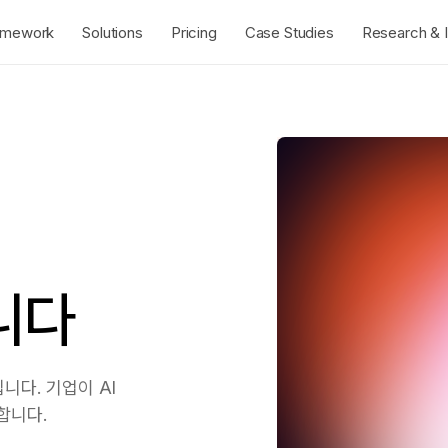
amework
Solutions
Pricing
Case Studies
Research & I
니다
니다. 기업이 AI
합니다.