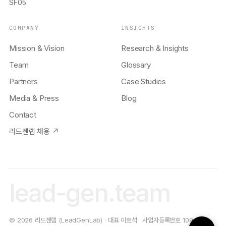
SF05
COMPANY
INSIGHTS
Mission & Vision
Research & Insights
Team
Glossary
Partners
Case Studies
Media & Press
Blog
Contact
리드젠랩 채용 ↗
lead-gen.team
© 2026 리드젠랩 (LeadGenLab) · 대표 이효석 · 사업자등록번호 109-19-