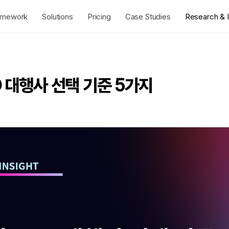
amework
Solutions
Pricing
Case Studies
Research & I
 대행사 선택 기준 5가지
5