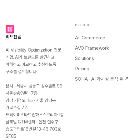
PRODUCT
리드젠랩
AI-Commerce
AVO Framework
AI Visibility Optimization 전문
기업. AI가 브랜드를 발견하고
Solutions
이해하고 비교하고 추천하도록
Pricing
구조를 설계합니다.
SOHA · AI 가시성 분석 툴 ↗
본사 · 서울시 성동구 성수일로 99
서울숲AK밸리 7층
강남 거점오피스 · 서울 강남구
가로수길 72
드레이퍼스타트업하우스코리아 1층
글로벌 GTM센터 · 인천 연수구
송도과학로16번길 13-46 703호
SF05