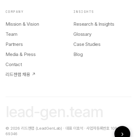
COMPANY
INSIGHTS
Mission & Vision
Research & Insights
Team
Glossary
Partners
Case Studies
Media & Press
Blog
Contact
리드젠랩 채용 ↗
lead-gen.team
© 2026 리드젠랩 (LeadGenLab) · 대표 이효석 · 사업자등록번호 109-19-
›
69346