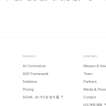
PRODUCT
COMPANY
AI-Commerce
Mission & Visi
AVO Framework
Team
Solutions
Partners
Pricing
Media & Pres
SOHA · AI 가시성 분석 툴 ↗
Contact
리드젠랩 채용 