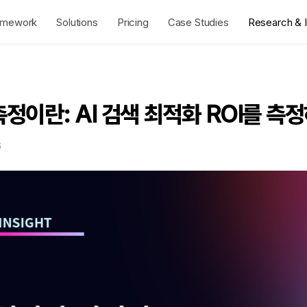
amework
Solutions
Pricing
Case Studies
Research & I
측정이란: AI 검색 최적화 ROI를 측
6