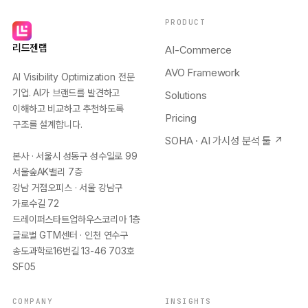
PRODUCT
리드젠랩
AI-Commerce
AVO Framework
AI Visibility Optimization 전문
기업. AI가 브랜드를 발견하고
Solutions
이해하고 비교하고 추천하도록
Pricing
구조를 설계합니다.
SOHA · AI 가시성 분석 툴 ↗
본사 · 서울시 성동구 성수일로 99
서울숲AK밸리 7층
강남 거점오피스 · 서울 강남구
가로수길 72
드레이퍼스타트업하우스코리아 1층
글로벌 GTM센터 · 인천 연수구
송도과학로16번길 13-46 703호
SF05
COMPANY
INSIGHTS