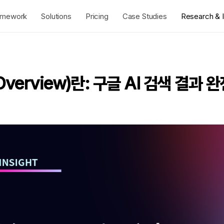
amework
Solutions
Pricing
Case Studies
Research & I
 Overview)란: 구글 AI 검색 결과 