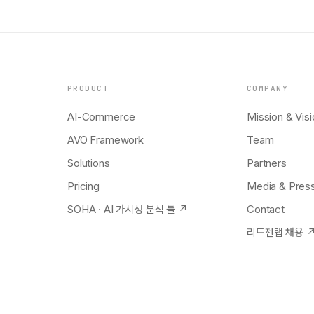
PRODUCT
COMPANY
AI-Commerce
Mission & Visi
AVO Framework
Team
Solutions
Partners
Pricing
Media & Pres
SOHA · AI 가시성 분석 툴 ↗
Contact
리드젠랩 채용 