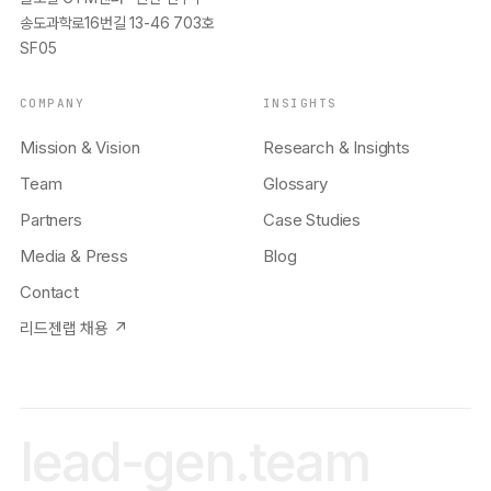
송도과학로16번길 13-46 703호
SF05
COMPANY
INSIGHTS
Mission & Vision
Research & Insights
Team
Glossary
Partners
Case Studies
Media & Press
Blog
Contact
리드젠랩 채용 ↗
lead-gen.team