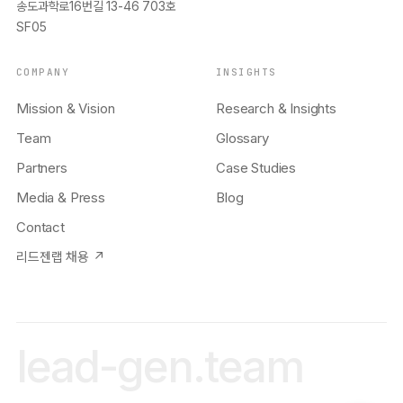
송도과학로16번길 13-46 703호
SF05
COMPANY
INSIGHTS
Mission & Vision
Research & Insights
Team
Glossary
Partners
Case Studies
Media & Press
Blog
Contact
리드젠랩 채용 ↗
lead-gen.team